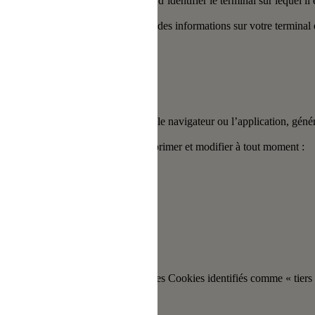
e permet notamment à son émetteur d’identifier le terminal sur lequel il 
permettant de lire ou d’enregistrer des informations sur votre terminal e
contient ni noms ou prénoms), mais le navigateur ou l’application, généra
r Cookie.
rve de vos choix que vous pouvez exprimer et modifier à tout moment :
 fréquentations..
sont déposés par l’éditeur du Site. Les Cookies identifiés comme « tiers 