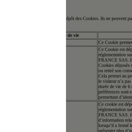
stion de vos choix en matière de dépôt des Cookies. Ils ne peuvent pas
Type
Durée de vie
artie
Session
Ce Cookie permet 
Ce Cookie est dépo
réglementation s
FRANCE SAS. Il co
Cookies déposés sur
ou retiré son con
artie
6 mois
Cela permet au pro
le visiteur n’a p
durée de vie de 6 m
préférences sont 
permettant d’identi
Ce cookie est dépo
réglementation s
FRANCE SAS. Il es
artie
6 mois
d’information rela
lorsqu’il a fermé 
présenter plus d’u