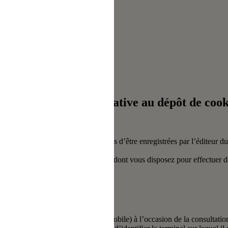
 refus du visiteur au dépôt des cookies
obile
tice d'information relative au dépôt de cook
ns sur votre terminal sont susceptibles d’être enregistrées par l’éditeur 
 utilisés et quels sont les moyens dont vous disposez pour effectuer d
: ordinateur, tablette ou téléphone mobile) à l’occasion de la consultatio