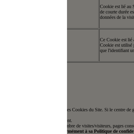
Cookie est lié au
artie
30 minutes
de courte durée es
données de la visi
Ce Cookie est lié
artie
13 mois
Cookie est utilisé 
que l'identifiant u
 sont cités dans le Centre de gestion des Cookies du Site. Si le centre 
uvez donner ou retirer à tout moment.
e pour le suivi de son audience (nombre de visites/visiteurs, pages con
nalités qui lui sont propres, conformément à sa Politique de confiden