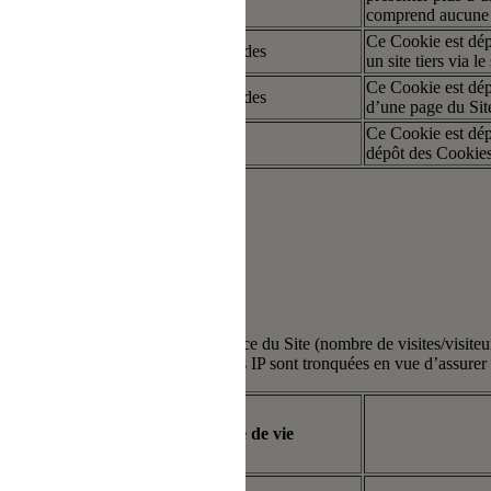
comprend aucune i
Ce Cookie est dép
artie
Quelques secondes
un site tiers via 
Ce Cookie est dépo
artie
Quelques secondes
d’une page du Site
Ce Cookie est dépo
artie
50 ans
dépôt des Cookie
tion du Site de suivre l’audience du Site (nombre de visites/visiteurs
s activer à tout moment. Les adresses IP sont tronquées en vue d’assurer
Type
Durée de vie